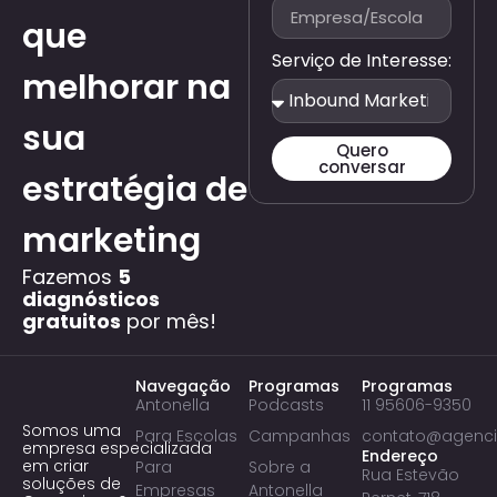
que
Serviço de Interesse:
melhorar na
sua
Quero
conversar
estratégia de
marketing
Fazemos
5
diagnósticos
gratuitos
por mês!
Navegação
Programas
Programas
Antonella
Podcasts
11 95606-9350
Somos uma
Para Escolas
Campanhas
contato@agenci
empresa especializada
Endereço
em criar
Para
Sobre a
Rua Estevão
soluções de
Empresas
Antonella