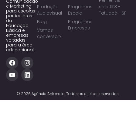
Pernet, 718
Comunicação
e Marketing
Produção
Programas
sala 1313 -
para escolas
Audiovisual
Escola
Tatuapé - SP
particulares
da
Blog
Programas
Educação
Empresas
Vamos
Básica e
empresas
conversar?
voltadas
para a área
educacional.
© 2026 Agência Antonella. Todos os direitos reservados.