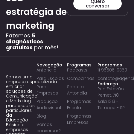
Quero
conversar
estratégia de
marketing
Fazemos
5
diagnósticos
gratuitos
por mês!
Navegação
Programas
Programas
Antonella
Podcasts
11 95606-9350
Somos uma
Para Escolas
Campanhas
contato@agenci
empresa especializada
Endereço
em criar
Para
Sobre a
Rua Estevão
soluções de
Empresas
Antonella
Pernet, 718
Comunicação
e Marketing
Produção
Programas
sala 1313 -
para escolas
Audiovisual
Escola
Tatuapé - SP
particulares
da
Blog
Programas
Educação
Empresas
Vamos
Básica e
empresas
conversar?