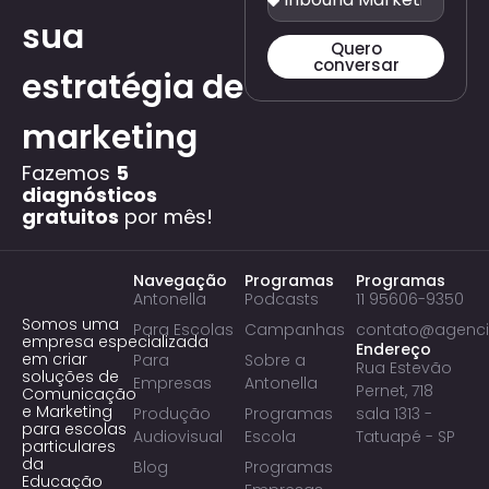
sua
Quero
conversar
estratégia de
marketing
Fazemos
5
diagnósticos
gratuitos
por mês!
Navegação
Programas
Programas
Antonella
Podcasts
11 95606-9350
Somos uma
Para Escolas
Campanhas
contato@agenci
empresa especializada
Endereço
em criar
Para
Sobre a
Rua Estevão
soluções de
Empresas
Antonella
Pernet, 718
Comunicação
e Marketing
Produção
Programas
sala 1313 -
para escolas
Audiovisual
Escola
Tatuapé - SP
particulares
da
Blog
Programas
Educação