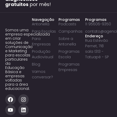
gratuitos
por mês!
Navegação
Programas
Programas
Antonella
Podcasts
11 95606-9350
Somos uma
Para Escolas
Campanhas
contato@agenci
empresa especializada
Endereço
em criar
Para
Sobre a
Rua Estevão
soluções de
Empresas
Antonella
Pernet, 718
Comunicação
e Marketing
Produção
Programas
sala 1313 -
para escolas
Audiovisual
Escola
Tatuapé - SP
particulares
da
Blog
Programas
Educação
Empresas
Vamos
Básica e
empresas
conversar?
voltadas
para a área
educacional.