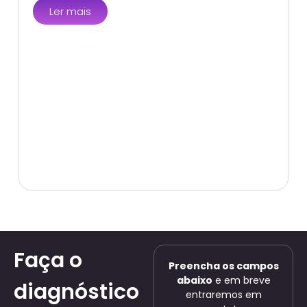
Ler mais
Faça o
Preencha os campos
abaixo
e em breve
diagnóstico
entraremos em