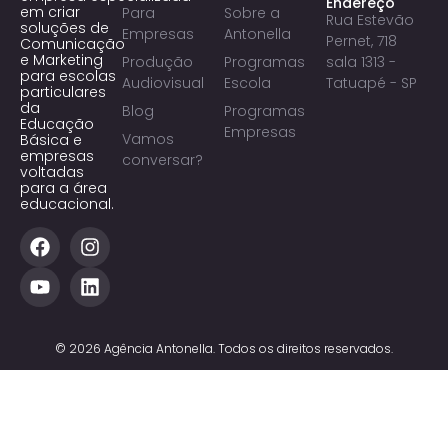
Endereço
em criar
Para
Sobre a
Rua Estevão
soluções de
Empresas
Antonella
Pernet, 718
Comunicação
e Marketing
Produção
Programas
sala 1313 -
para escolas
Audiovisual
Escola
Tatuapé - SP
particulares
da
Blog
Programas
Educação
Empresas
Vamos
Básica e
empresas
conversar?
voltadas
para a área
educacional.
© 2026 Agência Antonella. Todos os direitos reservados.