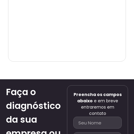
Faça o
Preencha os campos
abaixo
e em breve
diagnóstico
entraremos em
contato
da sua
empresa ou