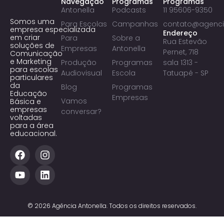
Navegação
Programas
Programas
Antonella
Podcasts
11 95606-9350
Somos uma
Para Escolas
Campanhas
contato@agenci
empresa especializada
Endereço
em criar
Para
Sobre a
Rua Estevão
soluções de
Empresas
Antonella
Pernet, 718
Comunicação
e Marketing
Produção
Programas
sala 1313 -
para escolas
Audiovisual
Escola
Tatuapé - SP
particulares
da
Blog
Programas
Educação
Empresas
Vamos
Básica e
empresas
conversar?
voltadas
para a área
educacional.
© 2026 Agência Antonella. Todos os direitos reservados.