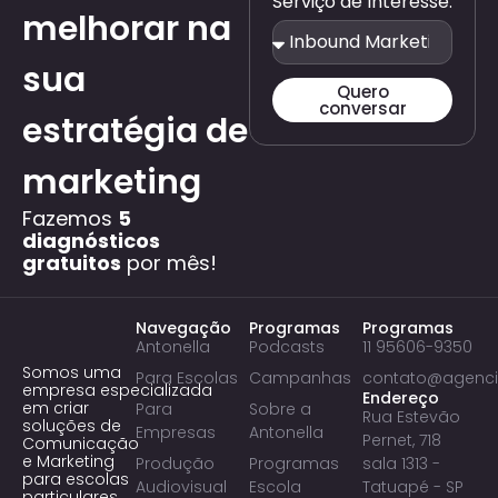
Serviço de Interesse:
melhorar na
sua
Quero
conversar
estratégia de
marketing
Fazemos
5
diagnósticos
gratuitos
por mês!
Navegação
Programas
Programas
Antonella
Podcasts
11 95606-9350
Somos uma
Para Escolas
Campanhas
contato@agenci
empresa especializada
Endereço
em criar
Para
Sobre a
Rua Estevão
soluções de
Empresas
Antonella
Pernet, 718
Comunicação
e Marketing
Produção
Programas
sala 1313 -
para escolas
Audiovisual
Escola
Tatuapé - SP
particulares