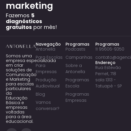
marketing
Fazemos
5
diagnósticos
gratuitos
por mês!
Navegação
Programas
Programas
Antonella
Podcasts
11 95606-9350
Somos uma
Para Escolas
Campanhas
contato@agenci
empresa especializada
Endereço
em criar
Para
Sobre a
Rua Estevão
soluções de
Empresas
Antonella
Pernet, 718
Comunicação
e Marketing
Produção
Programas
sala 1313 -
para escolas
Audiovisual
Escola
Tatuapé - SP
particulares
da
Blog
Programas
Educação
Empresas
Vamos
Básica e
empresas
conversar?
voltadas
para a área
educacional.